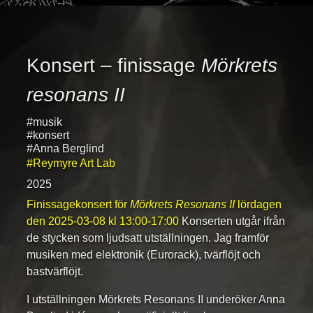
Konsert – finissage
Mörkrets
resonans II
#musik
#konsert
#Anna Berglind
#Reymyre Art Lab
2025
Finissagekonsert för
Mörkrets Resonans II
lördagen
den
2025-03-08
kl
13:00‐17:00
Konserten utgår ifrån
de stycken som ljudsatt utställningen. Jag framför
musiken med elektronik (Eurorack), tvärflöjt och
bastvärflöjt.
I utställningen Mörkrets Resonans II underöker Anna