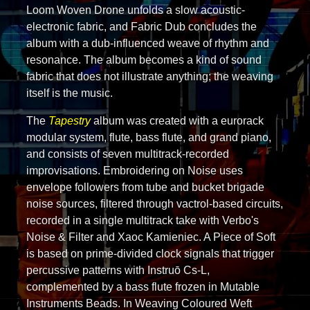
Loom Woven Drone unfolds a slow acoustic-
electronic fabric, and Fabric Dub concludes the
album with a dub-influenced weave of rhythm and
resonance. The album becomes a kind of sound
fabric that does not illustrate anything; the weaving
itself is the music.
The
Tapestry
album was created with a eurorack
modular system, flute, bass flute, and grand piano,
and consists of seven multitrack-recorded
improvisations. Embroidering on Noise uses
envelope followers from tube and bucket brigade
noise sources, filtered through vactrol-based circuits,
recorded in a single multitrack take with Verbo's
Noise & Filter and Xaoc Kamieniec. A Piece of Soft
is based on prime-divided clock signals that trigger
percussive patterns with Instruō Cs-L,
complemented by a bass flute frozen in Mutable
Instruments Beads. In Weaving Coloured Weft