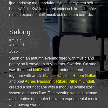
ljudlandskap med modulärt syntesizersystem och
basstvärflöjt. Kvällen var ett intimt och kreativt möte
mellan experimentell musik och ord som berörde.
Salong
#music
#concert
2025
Salon on an autumn evening filled with music and
poetry on Kronvägen in Västerås, Sweden. On stage
was the band
kid08
with their unique sound,
together with artists
Mattias Hållsten
,
Rotem Geffen
and poet
Agnes Ivarsson
. I,
Rikard Vilhelm Lindell
,
created a soundscape with a modular synthesizer
system and bass flute. The evening was an intimate
and creative encounter between experimental music
and moving words.