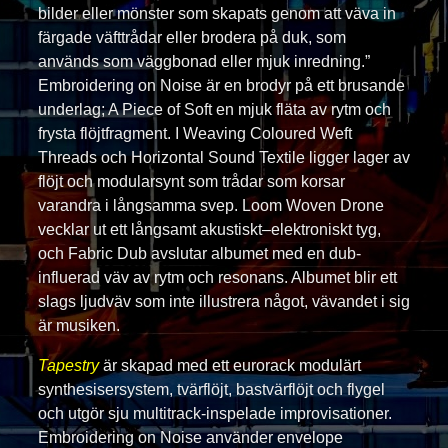
bilder eller mönster som skapats genom att väva in
färgade väfttrådar eller brodera på duk, som
används som väggbonad eller mjuk inredning.”
Embroidering on Noise är en brodyr på ett brusande
underlag; A Piece of Soft en mjuk fläta av rytm och
frysta flöjtfragment. I Weaving Coloured Weft
Threads och Horizontal Sound Textile ligger lager av
flöjt och modularsynt som trådar som korsar
varandra i långsamma svep. Loom Woven Drone
vecklar ut ett långsamt akustiskt–elektroniskt tyg,
och Fabric Dub avslutar albumet med en dub-
influerad väv av rytm och resonans. Albumet blir ett
slags ljudväv som inte illustrera något, vävandet i sig
är musiken.
Tapestry
är skapad med ett eurorack modulärt
synthesisersystem, tvärflöjt, bastvärflöjt och flygel
och utgör sju multitrack-inspelade improvisationer.
Embroidering on Noise använder envelope