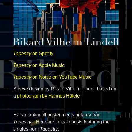
Tapestry
on Spotify
Tapestry
on Apple Music
Tapestry
on Noise on YouTube Music
Sleeve design by Rikard Vihelm Lindell based on
a
photograph by Hannes Häfele
Här är länkar till poster med singlarna från
Tapestry
. | Here are links to posts featuring the
singles from
Tapestry
.