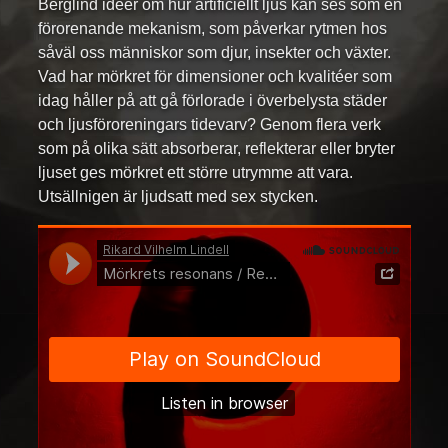
Berglind idéer om hur artificiellt ljus kan ses som en
förorenande mekanism, som påverkar rytmen hos
såväl oss människor som djur, insekter och växter.
Vad har mörkret för dimensioner och kvalitéer som
idag håller på att gå förlorade i överbelysta städer
och ljusföroreningars tidevarv? Genom flera verk
som på olika sätt absorberar, reflekterar eller bryter
ljuset ges mörkret ett större utrymme att vara.
Utsällnigen är ljudsatt med sex stycken.