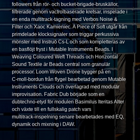
followers från rör- och bucket‑brigade-bruskällor,
filtrerade genom vactrolbaserade kretsar, inspelade i
en enda multitrack‑tagning med Verbos Noise &
Filter och Xaoc Kamieniec. A Piece of Soft utgår från
primdelade klocksignaler som triggar perkussiva
mönster med Instruō Cs‑L och som kompletteras av
en basflöjt fryst i Mutable Instruments Beads. I
Weaving Coloured Weft Threads och Horizontal
Sound Textile är Beads central som granulär
processor. Loom Woven Drone bygger på en
C‑moll‑bordun från flygel bearbetad genom Mutable
Instruments Clouds och överlagrad med modulär
improvisation. Fabric Dub började som en
dubtechno‑etyd för modulen Basimilus Iteritas Alter
och växte till en fullskalig patch vars
multitrack‑inspelning senare bearbetades med EQ,
dynamik och mixning i DAW.