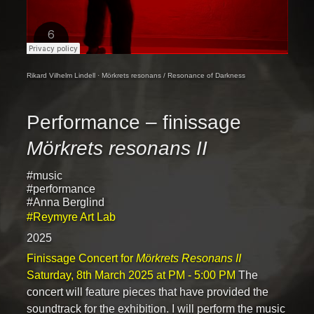
Rikard Vilhelm Lindell
·
Mörkrets resonans / Resonance of Darkness
Performance – finissage
Mörkrets resonans II
#music
#performance
#Anna Berglind
#Reymyre Art Lab
2025
Finissage Concert for
Mörkrets Resonans II
Saturday,
8th March 2025
at
PM ‐ 5:00 PM
The
concert will feature pieces that have provided the
soundtrack for the exhibition. I will perform the music