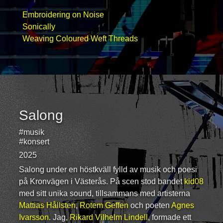
Embroidering on Noise
Sonically
Weaving Coloured Weft Threads
Salong
#musik
#konsert
2025
Salong under en höstkväll fylld av musik och poesi
på Kronvägen i Västerås. På scen stod bandet
kid08
med sitt unika sound, tillsammans med artisterna
Mattias Hållsten
,
Rotem Geffen
och poeten
Agnes
Ivarsson
. Jag,
Rikard Vilhelm Lindell
, formade ett