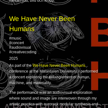
mellan ljud, bild och kropp.
We Have Never Been
Humans
#music
#concert
#audiovisual
#creativecoding
2025
As part of the
We Have Never Been Humans
conference at the Mälardalen University, I performed
a concert exploring the entanglement of human,
machine, and materiality.
The performance was an audiovisual exploration
where sound and image are interwoven through my
artistic practice with eurorack modular synthesis and