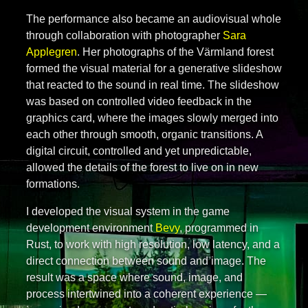
The performance also became an audiovisual whole
through collaboration with photographer
Sara
Applegren
. Her photographs of the Värmland forest
formed the visual material for a generative slideshow
that reacted to the sound in real time. The slideshow
was based on controlled video feedback in the
graphics card, where the images slowly merged into
each other through smooth, organic transitions. A
digital circuit, controlled and yet unpredictable,
allowed the details of the forest to live on in new
formations.
I developed the visual system in the game
development environment
Bevy
, programmed in
Rust, to work with high resolution, low latency, and a
direct connection between sound and image. The
result was a space where sound, image, and
process intertwined into a coherent experience —