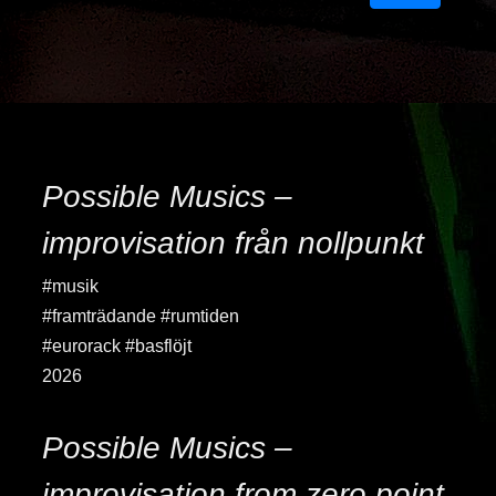
Possible Musics –
improvisation från nollpunkt
#musik
#framträdande #rumtiden
#eurorack #basflöjt
2026
Possible Musics –
improvisation from zero point