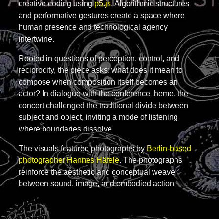
creative coding using
p5.js
. Algorithmic structures
and performative gestures create a space where
human presence and technological agency
intertwine.
Rooted in questions of perception, control, and
reciprocity, the piece asks: what does it mean to
compose when composition itself becomes an
actor? In dialogue with the conference theme, the
concert challenged the traditional divide between
subject and object, inviting a mode of listening
where boundaries dissolve.
The visuals featured photographs by
Berlin-based
photographer Hannes Häfele
. The photographs
reinforce the aesthetic and conceptual weave
between sound, image, and embodied action.