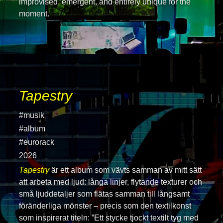
improvised, emergent, and entirely unique for the
moment.
Tapestry
#musik
#album
#eurorack
2026
Tapestry
är ett album som vävts samman av mitt sätt
att arbeta med ljud: långa linjer, flytande texturer och
små ljuddetaljer som flätas samman till långsamt
föränderliga mönster – precis som den textilkonst
som inspirerat titeln: ”Ett stycke tjockt textilt tyg med