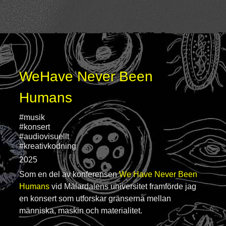
WeHave Never Been
Humans
#musik
#konsert
#audiovisuellt
#kreativkodning
2025
Som en del av konferensen
We Have Never Been
Humans
vid Mälardalens universitet framförde jag
en konsert som utforskar gränserna mellan
människa, maskin och materialitet.