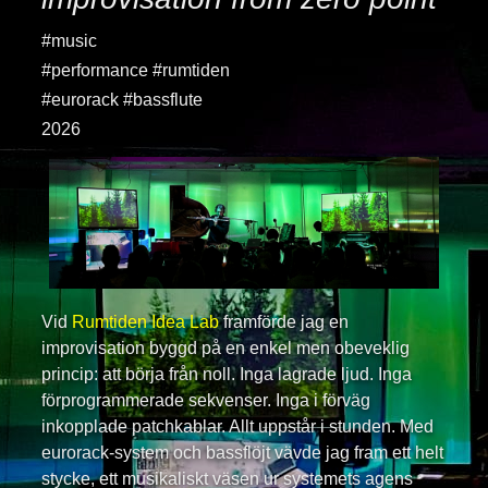
#music
#performance #rumtiden
#eurorack #bassflute
2026
Vid
Rumtiden Idea Lab
framförde jag en
improvisation byggd på en enkel men obeveklig
princip: att börja från noll. Inga lagrade ljud. Inga
förprogrammerade sekvenser. Inga i förväg
inkopplade patchkablar. Allt uppstår i stunden. Med
eurorack-system och bassflöjt vävde jag fram ett helt
stycke, ett musikaliskt väsen ur systemets agens