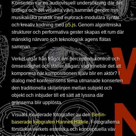
Konserten var en audiovisuell undersökning där det
ljudliga och det visuella vävs samman genom min
musikaliska praktik med eurorack-modulära syntar
och kreativ kodning med
p5.js
. Genom algoritmiska
strukturer och performativa gester skapas ett rum där
mänsklig närvaro och teknologisk agens flätas
samman.
Verket utgår från frågor om perception, kontroll och
ömsesidighet och ställer frågan: vad innebär det att
komponera när kompositionen själv blir en aktör? I
dialog med konferensens tema utmanade konserten
den traditionella skiljelinjen mellan subjekt och
objekt och inbjuder till ett sätt att lyssna där
gränserna blir upplösta.
Visuals inluderade fotografier av den
Berlin-
baserade fotografen Hannes Häfele
. Fotografierna
förstärker verkets estetiska och konceptuella väv