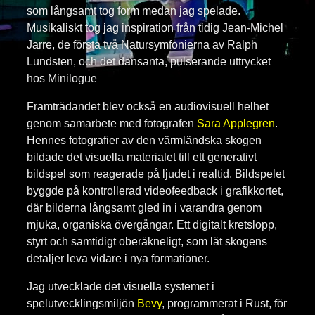
som långsamt tog form medan jag spelade.
Musikaliskt tog jag inspiration från tidig Jean-Michel
Jarre, de första två Natursymfonierna av Ralph
Lundsten, och det dansanta, pulserande uttrycket
hos Minilogue
Framträdandet blev också en audiovisuell helhet
genom samarbete med fotografen
Sara Applegren
.
Hennes fotografier av den värmländska skogen
bildade det visuella materialet till ett generativt
bildspel som reagerade på ljudet i realtid. Bildspelet
byggde på kontrollerad videofeedback i grafikkortet,
där bilderna långsamt gled in i varandra genom
mjuka, organiska övergångar. Ett digitalt kretslopp,
styrt och samtidigt oberäkneligt, som lät skogens
detaljer leva vidare i nya formationer.
Jag utvecklade det visuella systemet i
spelutvecklingsmiljön
Bevy
, programmerat i Rust, för