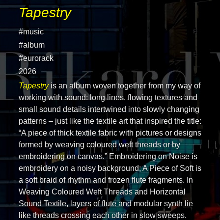
Tapestry
#music
#album
#eurorack
2026
Tapestry
is an album woven together from my way of
working with sound: long lines, flowing textures and
small sound details intertwined into slowly changing
patterns – just like the textile art that inspired the title:
“A piece of thick textile fabric with pictures or designs
formed by weaving coloured weft threads or by
embroidering on canvas.” Embroidering on Noise is
embroidery on a noisy background; A Piece of Soft is
a soft braid of rhythm and frozen flute fragments. In
Weaving Coloured Weft Threads and Horizontal
Sound Textile, layers of flute and modular synth lie
like threads crossing each other in slow sweeps.